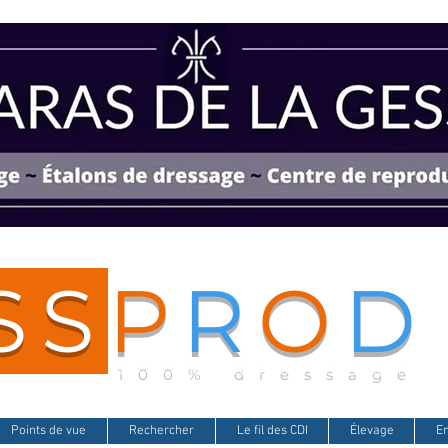
SS
P
R
O
D
100% dressage
Points de vue
Rechercher
Le fil des CDI
Élevage
E