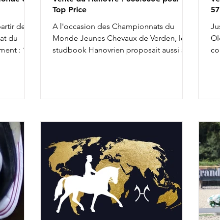
Top Price
57
artir de
A l'occasion des Championnats du
Ju
at du
Monde Jeunes Chevaux de Verden, le
Ol
ment : 10h
studbook Hanovrien proposait aussi à la
co
earl des
vente, jusqu'à hier soir, 18 foals et
l'
 & Red
chevaux de 3 et 4 ans, présentés
To
i Murona
préalablement sur la piste de
Ve
ecret
l'évènement. Le Top Price revenait à
Mi
e ICI Live
Vancouver Lady, une fille de Vitalis et Sir
qu
Donnerhall I de 4 ans qui atteignait
Kl
300.000€. Parmi les autres transactions
pe
majeures, on peut relever Salvador
Ro
d'Amour : ce fils de Secret et For Dance
Hors
de 4 ans était échangé pour 175.000€.
no