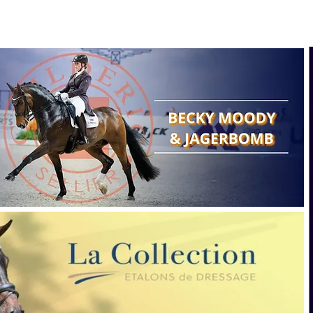
Search
Show reports
Breeding
A
Points of view