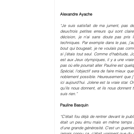
Alexandre Ayache
“Je suis satisfait de ma jument, pas de 
deux/trois petites erreurs qui sont cla
décision, je n'ai sans doute pas pris 
techniques. Par exemple dans le pas, j'aur
bout qui bougeait, je ne voulais pas com
si j'étais tout seul. Comme d'habitude, Jol
est aux Jeux olympiques, il y a une vraie 
pas où elle pourrait aller. Pauline est que
Spécial, l'objectif sera de faire mieux qu
noblement possible. Heureusement que j'ai
ici aujourd'hui. Jolene est la vraie star.
qu'ils nous donnent, et ils nous donnent 
suis rien.”
Pauline Basquin
“C'était fou déjà de rentrer devant le publ
était un peu ému mais en même temps il n
d'une grande générosité. C'est un guerrier, i
jamais connu ça, c'était vraiment que du plai