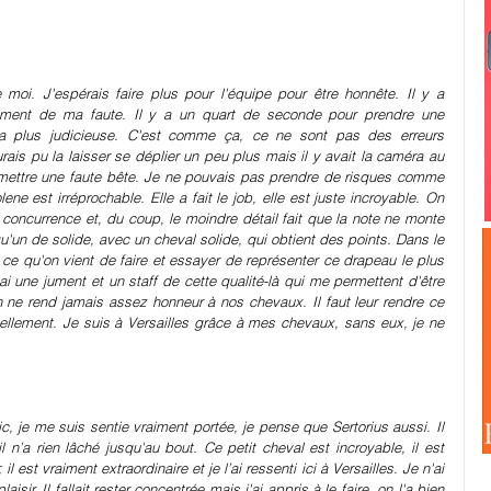
moi. J'espérais faire plus pour l'équipe pour être honnête. Il y a 
irement de ma faute. Il y a un quart de seconde pour prendre une 
la plus judicieuse. C'est comme ça, ce ne sont pas des erreurs 
ais pu la laisser se déplier un peu plus mais il y avait la caméra au 
mettre une faute bête. Je ne pouvais pas prendre de risques comme 
ene est irréprochable. Elle a fait le job, elle est juste incroyable. On 
concurrence et, du coup, le moindre détail fait que la note ne monte 
lqu'un de solide, avec un cheval solide, qui obtient des points. Dans le 
e ce qu'on vient de faire et essayer de représenter ce drapeau le plus 
 une jument et un staff de cette qualité-là qui me permettent d'être 
 On ne rend jamais assez honneur à nos chevaux. Il faut leur rendre ce 
tellement. Je suis à Versailles grâce à mes chevaux, sans eux, je ne 
ic, je me suis sentie vraiment portée, je pense que Sertorius aussi. Il 
’a rien lâché jusqu'au bout. Ce petit cheval est incroyable, il est 
l est vraiment extraordinaire et je l’ai ressenti ici à Versailles. Je n'ai 
sir. Il fallait rester concentrée mais j'ai appris à le faire, on l'a bien 