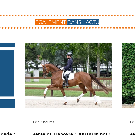
ÉGALEMENT
DANS L'ACTU
il y a 3 heures
il 
Monde des
Vente du Hanovre : 300.000€ pour le
Ve