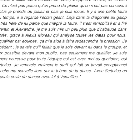
. Ce n'est pas parce qu'on prend du plaisir qu'on n'est pas concentré 
lus je prends du plaisir et plus je suis focus. Il y a une petite faute 
temps, il a regardé l'écran géant. Déjà dans la diagonale au galop 
très fière de lui parce que malgré la faute, il s'est remobilisé et a fini 
rentin et Alexandre, je me suis mis un peu plus que d’habitude dans 
rès, grâce à Alexis Moreau qui analyse toutes les datas pour nous, 
qualifier par équipes. ça m’a aidé à faire redescendre la pression. Je 
dent ; je savais qu'il fallait que je sois devant lui dans le groupe, et 
ux possible devant mon public, pas seulement me qualifier. Je suis 
iment heureuse pour toute l'équipe qui est avec moi au quotidien, qui 
rius. Je remercie vraiment le staff qui fait un travail exceptionnel 
che ma nouvelle libre sur le thème de la danse. Avec Sertorius on 
avais envie de danser avec lui à Versailles.”