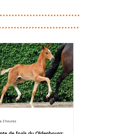
y a 3 heures
nte de foals du Oldenbourg: