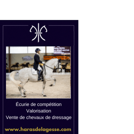
uctions
Watch live