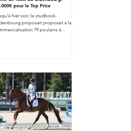
.000€ pour le Top Price
squ'à hier soir, le studbook
denbourg proposait proposait à la
mmercialisation 79 poulains à
occasion de sa 40 ème vente Elite. Le
p Price, adjugé 57.000€ revenait à
spasian, un fils de Vespasiano et
llennium issu de la même grand mère
e Dante's Peak, monté par Mickael
imke. Parmi les autres transactions, on
ut relever For Velantis : ce fils de For
mance I et Vitalis, né chez Norbert
tmann, était adjugé 45.000€ : il vient
tamment de la lignée mate