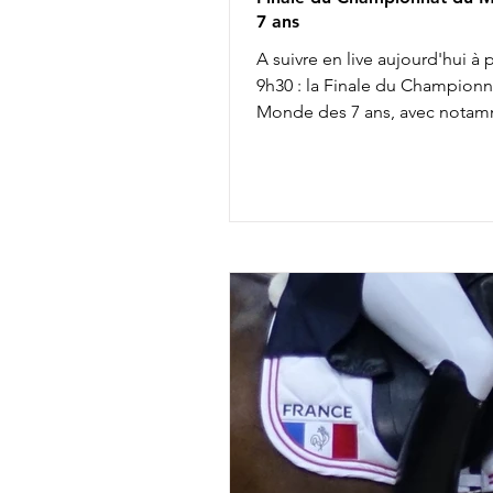
7 ans
A suivre en live aujourd'hui à p
9h30 : la Finale du Championn
Monde des 7 ans, avec notam
: Mathilde Jugleret & Finest P
Paluds 10h20 : Dinja van Liere
Viper 11h55 : Tessa Kole & Od
12h05 : Charlotte Dujardin & S
Agent Liste de départ complèt
ICI