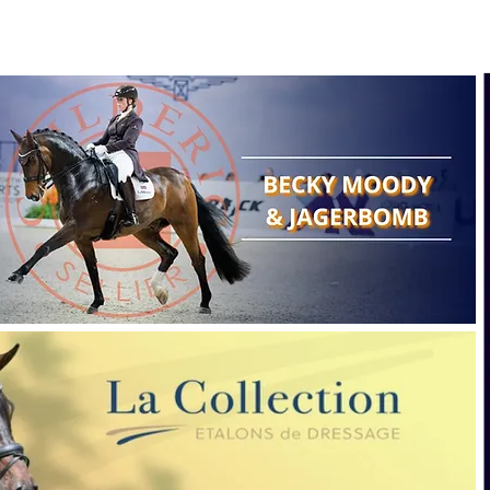
Search
Show reports
Breeding
A
Points of view