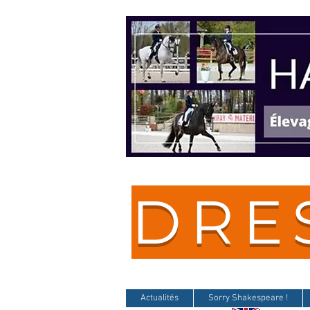
DRE
Actualités
Sorry Shakespeare !