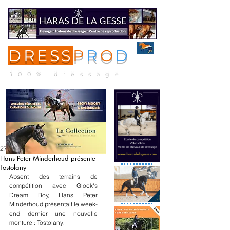
DRESS
P
R
O
D
ME
NU
100% dressage
27 juin 2022
Hans Peter Minderhoud présente
Tostolany
Absent des terrains de 
compétition avec Glock's 
Dream Boy, Hans Peter 
Minderhoud présentait le week-
end dernier une nouvelle 
monture : Tostolany. 