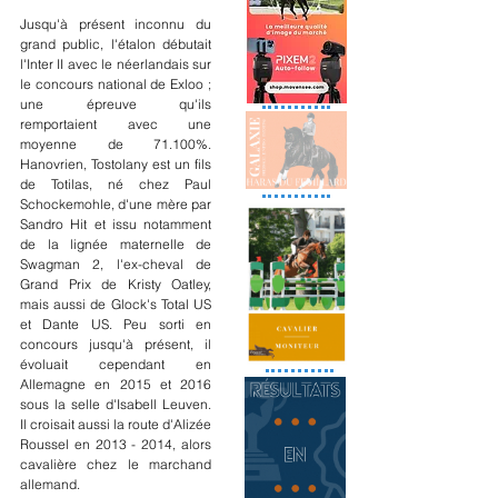
Jusqu'à présent inconnu du 
grand public, l'étalon débutait 
l'Inter II avec le néerlandais sur 
le concours national de Exloo ; 
une épreuve qu'ils 
remportaient avec une 
moyenne de 71.100%.  
Hanovrien, Tostolany est un fils 
de Totilas, né chez Paul 
Schockemohle, d'une mère par 
Sandro Hit et issu notamment 
de la lignée maternelle de 
Swagman 2, l'ex-cheval de 
Grand Prix de Kristy Oatley, 
mais aussi de Glock's Total US 
et Dante US. Peu sorti en 
concours jusqu'à présent, il 
évoluait cependant en 
Allemagne en 2015 et 2016 
sous la selle d'Isabell Leuven. 
Il croisait aussi la route d'Alizée 
Roussel en 2013 - 2014, alors 
cavalière chez le marchand 
allemand.