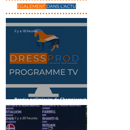
ÉGALEMENT
DANS L'ACTU
il y a 18 heures
Reprise préliminaire du Championnat du
Monde des 5 ans
il y a 20 heures