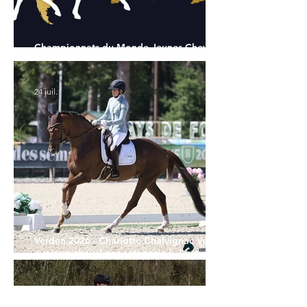
Championnats du Monde Jeunes Chevaux
: tous les partants
24 juil.
Verden 2026 - Charlotte Chalvignac Vesin :
avoir un cheval par catégorie [...] est une
belle fierté
21 juil.