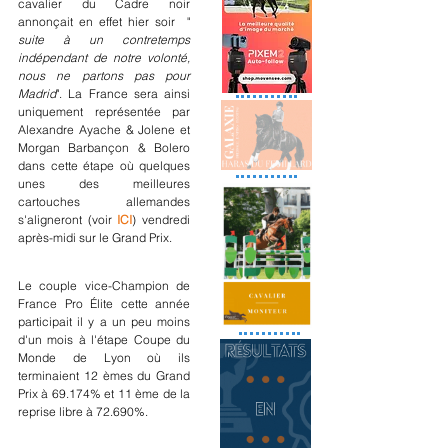
cavalier du Cadre noir 
annonçait en effet hier soir  "
suite à un contretemps 
indépendant de notre volonté, 
nous ne partons pas pour 
Madrid
". La France sera ainsi 
uniquement représentée par 
Alexandre Ayache & Jolene et 
Morgan Barbançon & Bolero 
dans cette étape où quelques 
unes des meilleures 
cartouches allemandes 
s'aligneront (voir 
ICI
) vendredi 
après-midi sur le Grand Prix.
Le couple vice-Champion de 
France Pro Élite cette année 
participait il y a un peu moins 
d'un mois à l'étape Coupe du 
Monde de Lyon où ils 
terminaient 12 èmes du Grand 
Prix à 69.174% et 11 ème de la 
reprise libre à 72.690%.