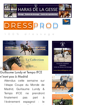
DRESS
P
R
O
D
ME
NU
100% dressage
22 nov. 2022
Guillaume Lundy et Tempo IFCE
n'iront pas à Madrid
Attendus cette semaine sur 
l'étape Coupe du Monde de 
Madrid, Guillaume Lundy & 
Tempo IFCE ne prendront 
finalement pas part à 
l'évènement espagnol : le 