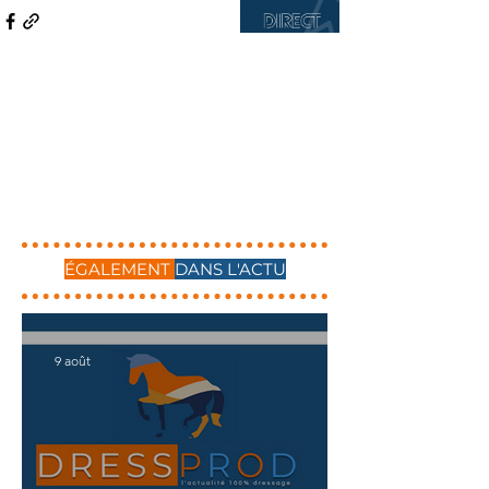
ÉGALEMENT
DANS L'ACTU
9 août