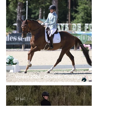
24 juil.
Verden 2026 - Charlotte Chalvignac Vesin :
avoir un cheval par catégorie [...] est une
belle fierté
21 juil.