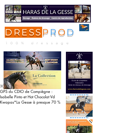
DRESS
P
R
O
D
ME
NU
100% dressage
30 mai 2021
GPS du CDIO de Compiègne :
Isabelle Pinto et Hot Chocolat Vd
Kwapas*La Gesse à presque 70 %