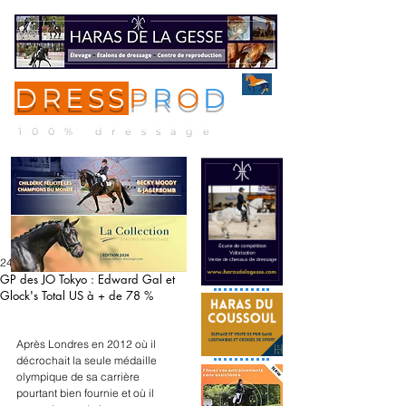
DRESS
P
R
O
D
ME
NU
100% dressage
24 juil. 2021
GP des JO Tokyo : Edward Gal et
Glock's Total US à + de 78 %
Après Londres en 2012 où il 
décrochait la seule médaille 
olympique de sa carrière 
pourtant bien fournie et où il 