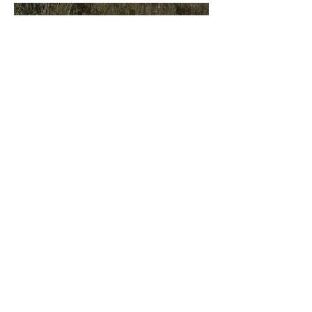
belle fierté
21 juil.
Championnats du Monde Jeunes Chevaux
: la sélection française
11 juil.