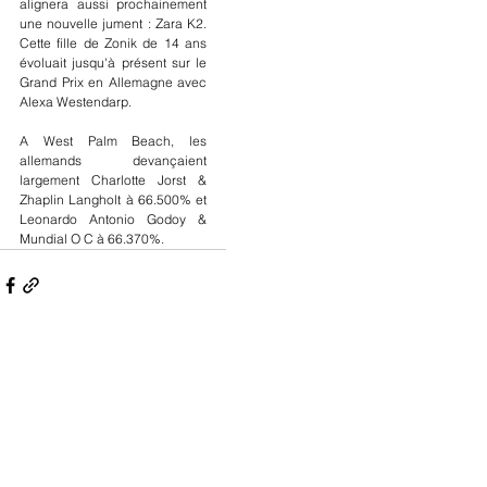
alignera aussi prochainement 
une nouvelle jument : Zara K2. 
Cette fille de Zonik de 14 ans 
évoluait jusqu'à présent sur le 
Grand Prix en Allemagne avec 
Alexa Westendarp.
A West Palm Beach, les 
allemands devançaient 
largement Charlotte Jorst & 
Zhaplin Langholt à 66.500% et 
Leonardo Antonio Godoy & 
Mundial O C à 66.370%.