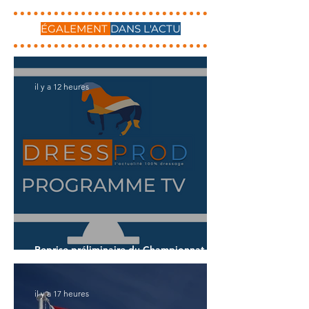
ÉGALEMENT
DANS L'ACTU
il y a 12 heures
Reprise préliminaire du Championnat du
Monde des 7 ans
il y a 17 heures