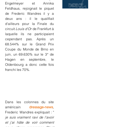
Engelmeyer et Annika 
Feldhaus, rejoignait le piquet 
de Frederic Wandres il y a 
deux ans : il le qualifiait 
d'ailleurs pour la Finale du 
circuit 
Louis d'Or
 de Frankfurt à 
laquelle ils ne participaient 
cependant pas. Après un 
68.544% sur le Grand Prix 
Coupe du Monde de Brno en 
juin, un 69.630% sur le 3* de 
Hagen en septembre, le 
Oldenbourg a donc cette fois 
franchi les 70%.
Dans les colonnes du site 
américain 
dressage-news
, 
Frederic Wandres expliquait : "
je suis vraiment ravi de l'avoir 
et j'ai hâte de voir comment 