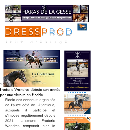
DRESS
P
R
O
D
ME
NU
100% dressage
17 janv.
Frederic Wandres débute son année
par une victoire en Floride
Fidèle des concours organisés 
de l'autre côté de l'Atlantique, 
auxquels il participe et 
s'impose régulièrement depuis 
2021, l'allemand Frederic 
Wandres remportait hier le 