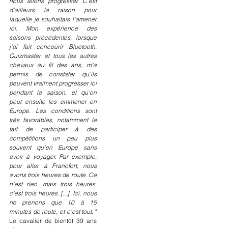
nous allons progresser. C'est 
d'ailleurs la raison pour 
laquelle je souhaitais l'amener 
ici. Mon expérience des 
saisons précédentes, lorsque 
j'ai fait concourir Bluetooth, 
Quizmaster et tous les autres 
chevaux au fil des ans, m'a 
permis de constater qu'ils 
peuvent vraiment progresser ici 
pendant la saison, et qu'on 
peut ensuite les emmener en 
Europe. Les conditions sont 
très favorables, notamment le 
fait de participer à des 
compétitions un peu plus 
souvent qu'en Europe sans 
avoir à voyager. Par exemple, 
pour aller à Francfort, nous 
avons trois heures de route. Ce 
n'est rien, mais trois heures, 
c'est trois heures. [...]. Ici, nous 
ne prenons que 10 à 15 
minutes de route, et c'est tout
. " 
Le cavalier de bientôt 39 ans 