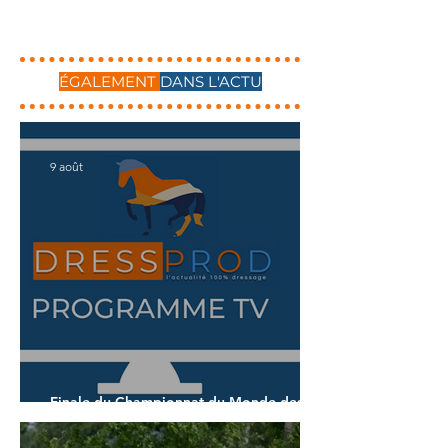
ÉGALEMENT
DANS L'ACTU
9 août
Finale du Championnat du Monde des 7
ans