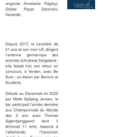
anglaise Annabella Pidgley)
, 
Global Player, Danciero, 
Valverde. 
Depuis 2017, la cavalière de 
51 ans et son mari Ulf, dirigent 
l'antenne germanique des 
activités d'Andreas Helgstand : 
elle faisait hier son retour en 
concours, à Verden, avec Be 
Sure ; un étalon par Benicio et 
Scuderia. 
Débuté au Danemark en 2022 
par Mette Sejbjerg Jensen, le 
bai participait l'année dernière 
aux Championnats du Monde 
des 5 ans avec Thomas 
Sigtenbjerggaard dont il 
terminait 11 ème. Associé à 
l'allemande, l'hanovrien 