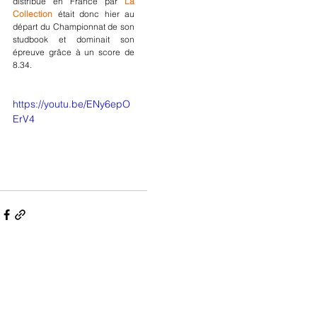
distribué en France par 
La 
Collection
 était donc hier au 
départ du Championnat de son 
studbook et dominait son 
épreuve grâce à un score de 
8.34.
https://youtu.be/ENy6epO
ErV4