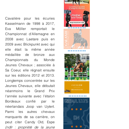
Cavalière pour les écuries 
Kasselmann de 1998 à 2017, 
Eva Möller remportait le 
Championnat d'Allemagne en 
2008 avec Laetare puis en 
2009 avec Blickpunkt avec qui 
elle était la même année 
médaillée de bronze aux 
Championnats du Monde 
Jeunes Chevaux ; associée à 
Sa Coeur, elle régnait ensuite 
sur les éditions 2012 et 2013. 
Longtemps concentrée sur les 
Jeunes Chevaux, elle débutait 
néanmoins le Grand Prix 
l'année suivante avec l'étalon 
Bordeaux confié par le 
néerlandais Joop van Uytert. 
Parmi les autres chevaux 
marquants de sa carrière, on 
peut citer Candy Old, Espe 
(ndlr : propriété de la jeune 