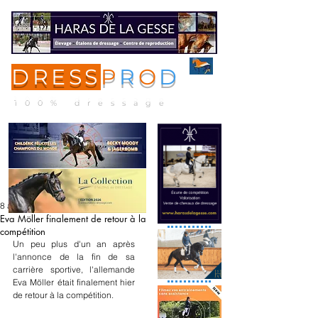
DRESS
P
R
O
D
ME
NU
100% dressage
8 août 2024
Eva Möller finalement de retour à la
compétition
Un peu plus d'un an après 
l'annonce de la fin de sa 
carrière sportive, l'allemande 
Eva Möller était finalement hier 
de retour à la compétition.