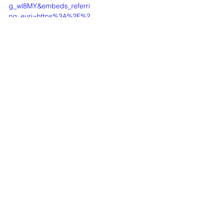
g_wl8MY&embeds_referri
ng_euri=https%3A%2F%2
Fwww.google.com%2F&so
urce_ve_path=MjM4NTE&f
eature=emb_title