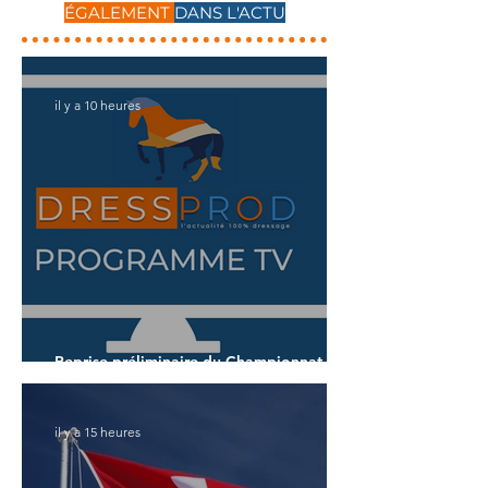
ÉGALEMENT
DANS L'ACTU
il y a 10 heures
Reprise préliminaire du Championnat du
Monde des 7 ans
il y a 15 heures