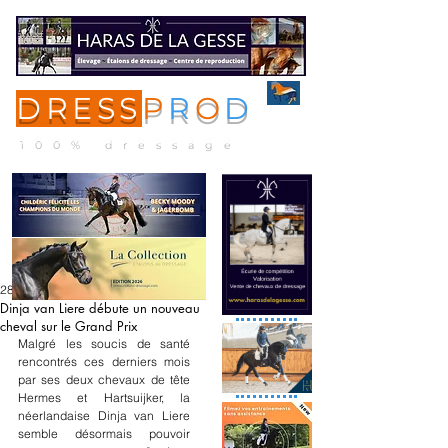
DRESS
P
R
O
D
ME
NU
100% dressage
28 déc. 2023
Dinja van Liere débute un nouveau
cheval sur le Grand Prix
Malgré les soucis de santé 
rencontrés ces derniers mois 
par ses deux chevaux de tête 
Hermes et Hartsuijker, la 
néerlandaise Dinja van Liere 
semble désormais pouvoir 