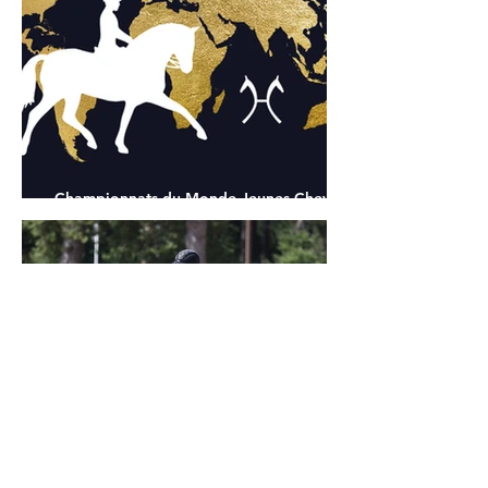
Championnats du Monde Jeunes Chevaux
: tous les partants
24 juil.