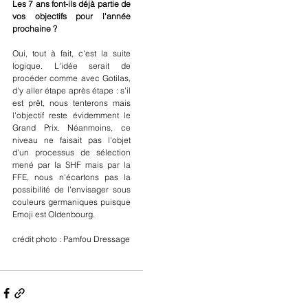
Les 7 ans font-ils déjà partie de 
vos objectifs pour l'année 
prochaine ?
Oui, tout à fait, c'est la suite 
logique. L'idée serait de 
procéder comme avec Gotilas, 
d'y aller étape après étape : s'il 
est prêt, nous tenterons mais 
l'objectif reste évidemment le 
Grand Prix. Néanmoins, ce 
niveau ne faisait pas l'objet 
d'un processus de sélection 
mené par la SHF mais par la 
FFE, nous n'écartons pas la 
possibilité de l'envisager sous 
couleurs germaniques puisque 
Emoji est Oldenbourg.
crédit photo : Pamfou Dressage