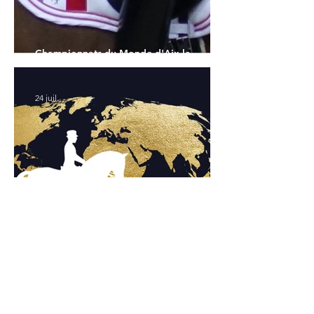
Championnats du Monde d'Aix la
Chapelle : la sélection française
24 juil.
Championnats du Monde Jeunes Chevaux
: tous les partants
24 juil.