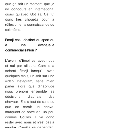
que ça fait un moment que je 
ne concours en international 
quasi qu'avec Gotilas. Ce fut 
donc très chouette pour la 
réflexion et la connaissance de 
soi même.
Emoji est-il destiné au sport ou 
à une éventuelle 
commercialisation ?
L'avenir d'Emoji est avec nous 
et nul par ailleurs. Camille a 
acheté Emoji lorsqu'il avait 
quelques mois, un soir sur une 
vidéo Instagram, sans m'en 
parler alors que d'habitude 
nous prenons ensemble les 
décisions d'achats des 
chevaux. Elle a tout de suite su 
que ce serait un cheval 
marquant de notre vie, un peu 
comme Gotilas. Il va donc 
rester avec nous et n'est pas à 
vendre. Camille va cependant 