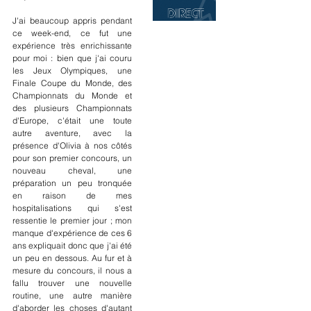
J'ai beaucoup appris pendant 
ce week-end, ce fut une 
expérience très enrichissante 
pour moi : bien que j'ai couru 
les Jeux Olympiques, une 
Finale Coupe du Monde, des 
Championnats du Monde et 
des plusieurs Championnats 
d'Europe, c'était une toute 
autre aventure, avec la 
présence d'Olivia à nos côtés 
pour son premier concours, un 
nouveau cheval, une 
préparation un peu tronquée 
en raison de mes 
hospitalisations qui s'est 
ressentie le premier jour ; mon 
manque d'expérience de ces 6 
ans expliquait donc que j'ai été 
un peu en dessous. Au fur et à 
mesure du concours, il nous a 
fallu trouver une nouvelle 
routine, une autre manière 
d'aborder les choses d'autant 