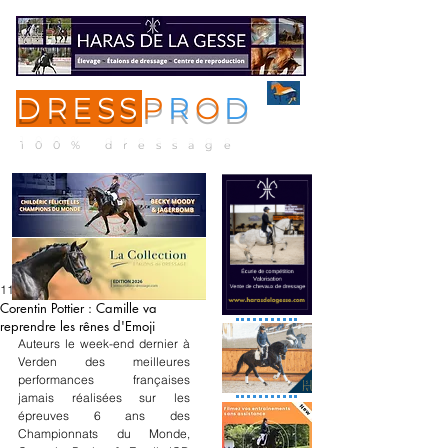
DRESS
P
R
O
D
ME
NU
100% dressage
11 août 2025
Corentin Pottier : Camille va
reprendre les rênes d'Emoji
Auteurs le week-end dernier à 
Verden des meilleures 
performances françaises 
jamais réalisées sur les 
épreuves 6 ans des 
Championnats du Monde, 