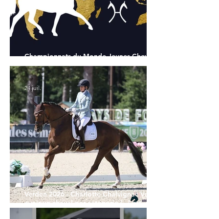
Championnats du Monde Jeunes Chevaux
: tous les partants
24 juil.
Verden 2026 - Charlotte Chalvignac Vesin :
avoir un cheval par catégorie [...] est une
belle fierté