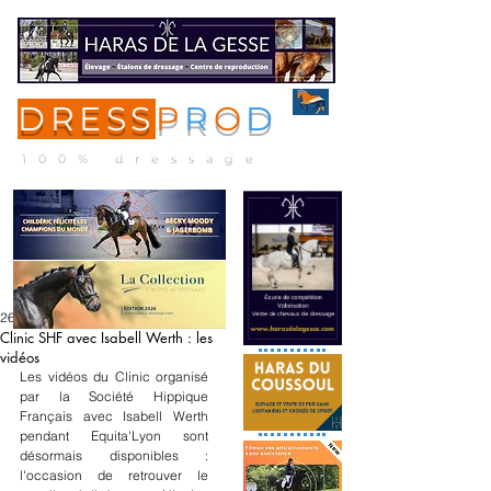
DRESS
P
R
O
D
ME
NU
100% dressage
26 nov. 2021
Clinic SHF avec Isabell Werth : les
vidéos
Les vidéos du Clinic organisé 
par la Société Hippique 
Français avec Isabell Werth 
pendant Equita'Lyon sont 
désormais disponibles : 
l'occasion de retrouver le 