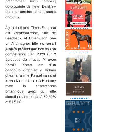
prénommée Times Florence, 
co-propriété de Peter Belshaw 
comme certains de ses autres 
chevaux.
Âgée de 9 ans, Times Florence 
est Westphalienne, fille de 
Feedback et Ehrentusch née 
en Allemagne. Elle ne sortait 
jusqu'à présent que très peu en 
compétitions : en 2020 sur 2 
épreuves de niveau M avec 
Karolin Kamp lors d'un 
concours organisé à Ankum 
chez la famille Kasselmann, et 
le week-end dernier à Hartpury 
avec la championne 
britannique avec qui elle 
signait deux reprises à 80.69% 
et 81.51%.