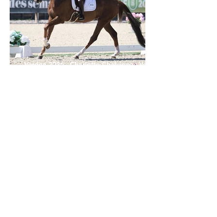
Verden 2026 - Charlotte Chalvignac Vesin :
avoir un cheval par catégorie [...] est une
belle fierté
21 juil.
Championnats du Monde Jeunes Chevaux