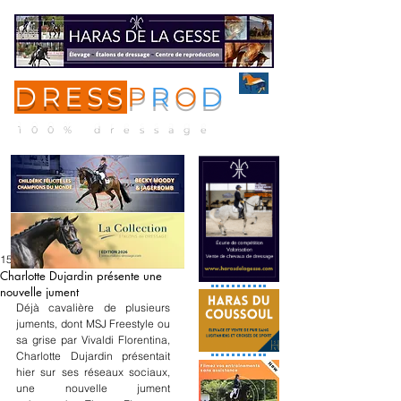
DRESS
P
R
O
D
ME
NU
100% dressage
15 févr. 2022
Charlotte Dujardin présente une
nouvelle jument
Déjà cavalière de plusieurs 
juments, dont MSJ Freestyle ou 
sa grise par Vivaldi Florentina, 
Charlotte Dujardin présentait 
hier sur ses réseaux sociaux, 
une nouvelle jument 