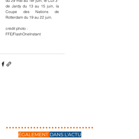
du 29 mai au 1er juin, le CDI 3* 
de Jardy du 13 au 15 juin, la 
Coupe des Nations de 
Rotterdam du 19 au 22 juin.
crédit photo : 
FFE/FlashOneInstant
ÉGALEMENT
DANS L'ACTU