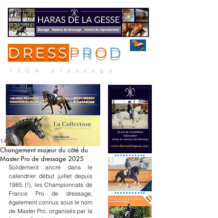
DRESS
P
R
O
D
ME
NU
100% dressage
14 sept. 2024
Changement majeur du côté du
Master Pro de dressage 2025
Solidement ancré dans le 
calendrier début juillet depuis 
1985 (!), les Championnats de 
France Pro de dressage, 
également connus sous le nom 
de Master Pro, organisés par la 