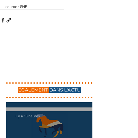
source : 
SHF
ÉGALEMENT
DANS L'ACTU
il y a 13 heures