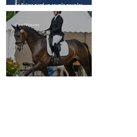
La Suisse perd un couple pour les
Championnats du Monde
il y a 19 heures
Championnats du Monde des 5 ans :
l'Allemagne et l'Hanovrien à domicile
27 juil.