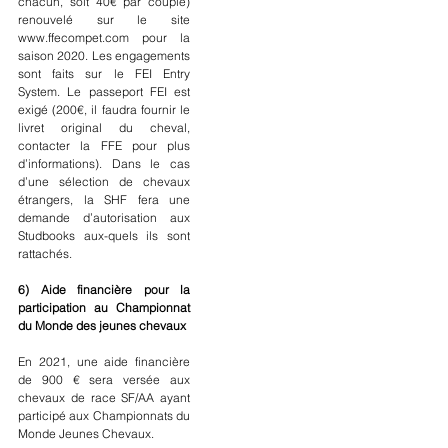
chacun, soit 40€ par couple) 
renouvelé sur le site 
www.ffecompet.com pour la 
saison 2020. Les engagements 
sont faits sur le FEI Entry 
System. Le passeport FEI est 
exigé (200€, il faudra fournir le 
livret original du cheval, 
contacter la FFE pour plus 
d’informations). Dans le cas 
d’une sélection de chevaux 
étrangers, la SHF fera une 
demande d’autorisation aux 
Studbooks aux-quels ils sont 
rattachés.
6) Aide financière pour la 
participation au Championnat 
du Monde des jeunes chevaux
En 2021, une aide financière 
de 900 € sera versée aux 
chevaux de race SF/AA ayant 
participé aux Championnats du 
Monde Jeunes Chevaux.