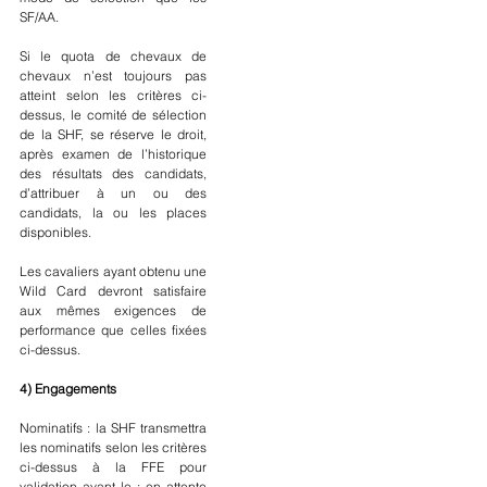
SF/AA.
Si le quota de chevaux de 
chevaux n’est toujours pas 
atteint selon les critères ci-
dessus, le comité de sélection 
de la SHF, se réserve le droit, 
après examen de l’historique 
des résultats des candidats, 
d’attribuer à un ou des 
candidats, la ou les places 
disponibles.
Les cavaliers ayant obtenu une 
Wild Card devront satisfaire 
aux mêmes exigences de 
performance que celles fixées 
ci-dessus.
4) Engagements
Nominatifs : la SHF transmettra 
les nominatifs selon les critères 
ci-dessus à la FFE pour 
validation avant le : en attente 