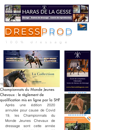
DRESS
P
R
O
D
ME
NU
100% dressage
19 mai 2021
Championnats du Monde Jeunes
Chevaux : le règlement de
qualification mis en ligne par la SHF
Après une édition 2020 
annulée pour cause de Covid 
19, les Championnats du 
Monde Jeunes Chevaux de 
dressage sont cette année 