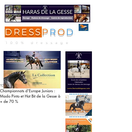
DRESS
P
R
O
D
ME
NU
100% dressage
13 août 2020
Championnats d'Europe Juniors :
Mado Pinto et Hot Bit de la Gesse à
+ de 70 %