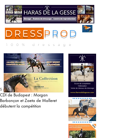
DRESS
P
R
O
D
ME
NU
100% dressage
5 août 2020
CDI de Budapest : Morgan
Barbançon et Zaeta de Malleret
débutent la compétition