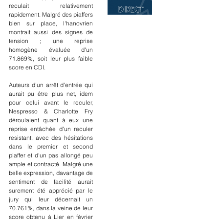
reculait relativement 
rapidement. Malgré des piaffers 
bien sur place, l'hanovrien 
montrait aussi des signes de 
tension ; une reprise 
homogène évaluée d'un 
71.869%, soit leur plus faible 
score en CDI. 
Auteurs d'un arrêt d'entrée qui 
aurait pu être plus net, idem 
pour celui avant le reculer, 
Nespresso & Charlotte Fry 
déroulaient quant à eux une 
reprise entâchée d'un reculer 
resistant, avec des hésitations 
dans le premier et second 
piaffer et d'un pas allongé peu 
ample et contracté. Malgré une 
belle expression, davantage de 
sentiment de facilité aurait 
surement été apprécié par le 
jury qui leur décernait un 
70.761%, dans la veine de leur 
score obtenu à Lier en février 