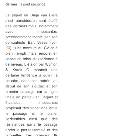
dernier. Ils sont seconds.
Le piquet de Dinja van Liere 
s'est considérablement étoffé 
ces derniers mois, notamment 
avec Imposantos, 
précédemment monté par son 
compatriote Bart Veeze (voir 
ICI
) ; une monture au CV déjà 
bien rempli mais encore en 
phase de prise d'expérience à 
ce niveau. L'étalon par Wynton 
& Krack C montrait une 
certaine tendance à ouvrir la 
bouche, dans son entrée, au 
début de son zig zag et son 
premier passage sur la ligne 
finale en particulier. Elegant et 
élastique, Imposantos 
proposait des transitions entre 
le passage et le piaffer 
perfectibles ainsi que des 
résistances dans le passage 
après le pas rassemblé et des 
pirouettes très grandes. Ils 