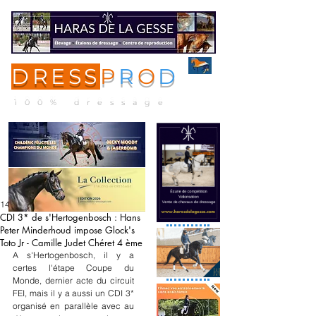
DRESS
P
R
O
D
ME
NU
100% dressage
14 mars 2025
CDI 3* de s'Hertogenbosch : Hans
Peter Minderhoud impose Glock's
Toto Jr - Camille Judet Chéret 4 ème
A s'Hertogenbosch, il y a 
certes l'étape Coupe du 
Monde, dernier acte du circuit 
FEI, mais il y a aussi un CDI 3* 
organisé en parallèle avec au 