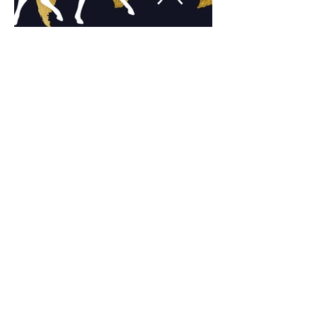
Championnats du Monde Jeunes Chevaux
: tous les partants
24 juil.
Verden 2026 - Charlotte Chalvignac Vesin :
avoir un cheval par catégorie [...] est une
belle fierté
21 juil.