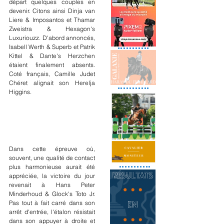
départ quelques couples en 
devenir. Citons ainsi Dinja van 
Liere & Imposantos et Thamar 
Zweistra & Hexagon's 
Luxuriouzz. D'abord annoncés, 
Isabell Werth & Superb et Patrik 
Kittel & Dante's Herzchen 
étaient finalement absents. 
Coté français, Camille Judet 
Chéret alignait son Herelja 
Higgins.
Dans cette épreuve où, 
souvent, une qualité de contact 
plus harmonieuse aurait été 
appréciée, la victoire du jour 
revenait à Hans Peter 
Minderhoud & Glock's Toto Jr. 
Pas tout à fait carré dans son 
arrêt d'entrée, l'étalon résistait 
dans son appuyer à droite et 