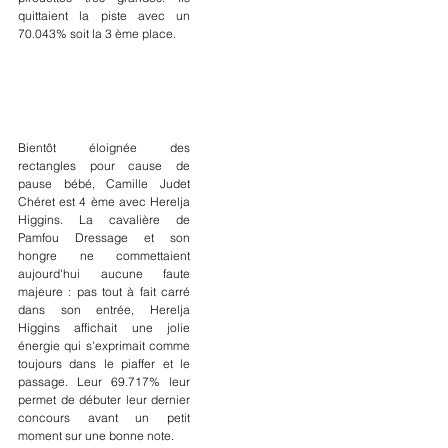
quittaient la piste avec un 
70.043% soit la 3 ème place.
Bientôt éloignée des 
rectangles pour cause de 
pause bébé, Camille Judet 
Chéret est 4 ème avec Herelja 
Higgins. La cavalière de 
Pamfou Dressage et son 
hongre ne commettaient 
aujourd'hui aucune faute 
majeure : pas tout à fait carré 
dans son entrée, Herelja 
Higgins affichait une jolie 
énergie qui s'exprimait comme 
toujours dans le piaffer et le 
passage. Leur 69.717% leur 
permet de débuter leur dernier 
concours avant un petit 
moment sur une bonne note.