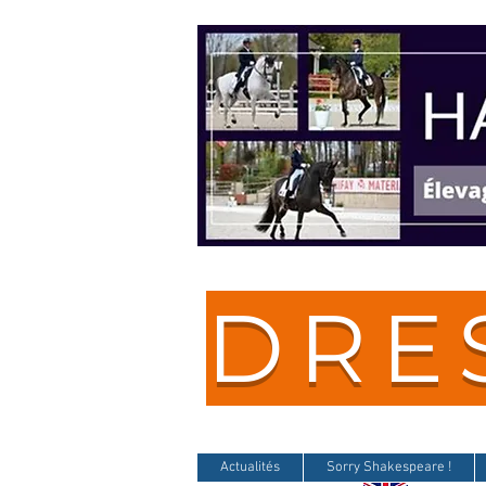
DRE
Actualités
Sorry Shakespeare !