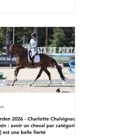
lia Eggenberger & Santa Maria,
arlotte Lenherr & Dettori et Estelle
ttstein & Quaterboy qui porteront la
maine prochaine les couleurs
lvétiques. Charlotta Rogerson &
nheur de la Vie ont en effet été retirés
 l'équipe nationale. Aucune réserve
a par ailleurs été appelée pour les
mpl
uil.
rden 2026 - Charlotte Chalvignac
sin : avoir un cheval par catégorie
..] est une belle fierté