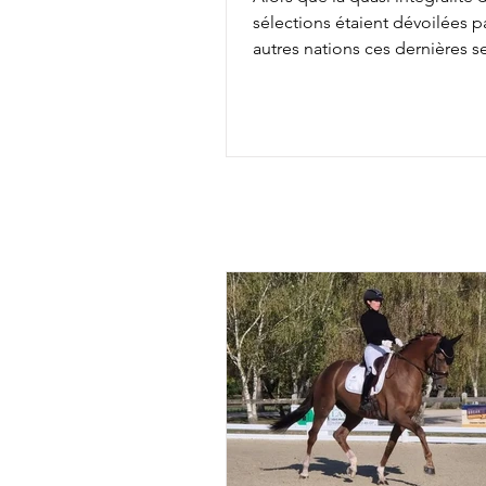
sélections étaient dévoilées pa
autres nations ces dernières 
les engagements définitifs s'
soir à minuit auprès de la FEI, 
annonçait aujourd'hui la comp
de l'équipe de France des
Championnats du Monde d'Ai
Chapelle : Alexandre Ayache 
Olivia Pauline Basquin & Serto
Rima Bertrand Liegard & Ginge
Roussel & Bel Amour Jean Mo
commentait : " Nous sommes 
présenter une é