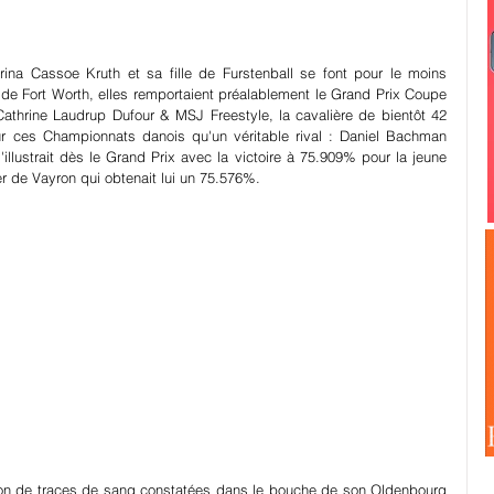
ina Cassoe Kruth et sa fille de Furstenball se font pour le moins 
de Fort Worth, elles remportaient préalablement le Grand Prix Coupe 
thrine Laudrup Dufour & MSJ Freestyle, la cavalière de bientôt 42 
 ces Championnats danois qu'un véritable rival : Daniel Bachman 
llustrait dès le Grand Prix avec la victoire à 75.909% pour la jeune 
r de Vayron qui obtenait lui un 75.576%.
aison de traces de sang constatées dans le bouche de son Oldenbourg 