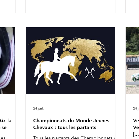
ne. Citons,
Chalvignac Vesin & Secret Life Majishan
De
9h58 : Charlotte Dujardin & Secret Agent
Ch
ontaient.
11h20 : Mathilde Juglaret & Finest Pearl
We
pré-
des Paluds 11h28 : Dinja van Liere & Red
se
r les
Viper 13h14 : Jeanna Hogberg &
he
x la
Severucci HT 13h22 : Leonie Richter &
Bo
rlotte
Glamdale WP Liste de départ complète
de
tte année
ICI
n'
io
re
24 juil.
24 j
ix la
Championnats du Monde Jeunes
Ve
ise
Chevaux : tous les partants
Ve
[.
des
Tous les partants des Championnats du