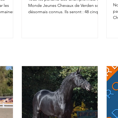
No
r les
Monde Jeunes Chevaux de Verden sont
pa
semaines,
désormais connus. Ils seront : 48 cinq
Ch
achèvant ce
ans, 45 six ans et 43 sept ans : 5 ans 6 ans
av
la FFE
7 ans
To
osition
co
so
x la
an
& Ruling
av
rius de
ca
r Alizée
Ch
rel
da
fiers de
l'