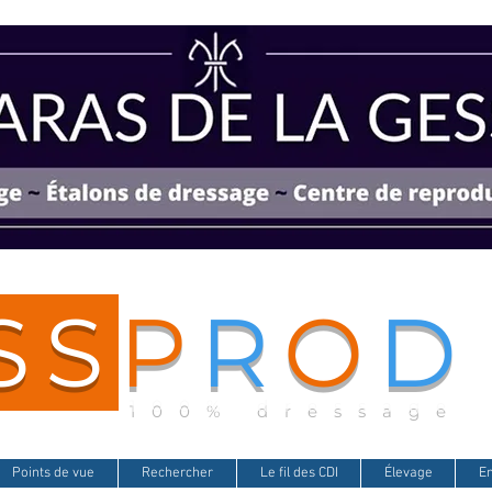
SS
P
R
O
D
100% dressage
Points de vue
Rechercher
Le fil des CDI
Élevage
E