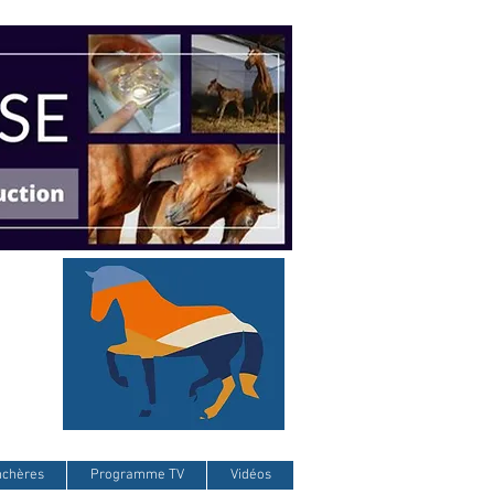
nchères
Programme TV
Vidéos