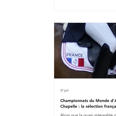
futures vedettes de la discipli
entre autres, l'incontournable
Glamourdale. 41 couples s'affr
Bien qu'elle ait fait partie des 
sélectionnés britanniques pou
Championnats du Monde d'Ai
Chapelle avec Braveheart, Cha
Dujardin ne retrouvera pas ce
l'équipe anglaise chez les sen
27 juil.
Championnats du Monde d'A
Chapelle : la sélection frança
Alors que la quasi intégralité 