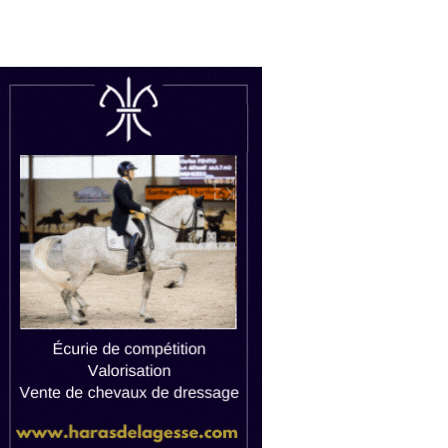
uctions
Watch live