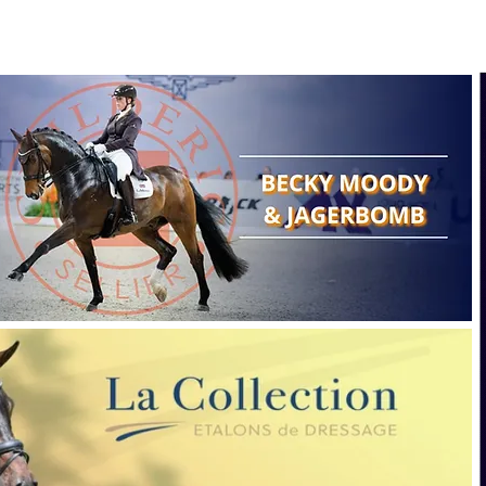
Search
Show reports
Breeding
A
Points of view