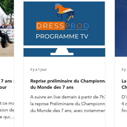
il y a 1 jour
il y
7 ans :
Reprise préliminaire du Championnat
La
our
du Monde des 7 ans
Ch
A suivre en live demain à partir de 7h30 :
D'
nt ce matin
la reprise Préliminaire du Championnat
4 
sion de la
du Monde des 7 ans, avec notamment :
fi
e qui
8h02 : Diederik van Silfhout & O'Toto
de
uelques
Van De Wimphof 8h26 : Charlotte
du