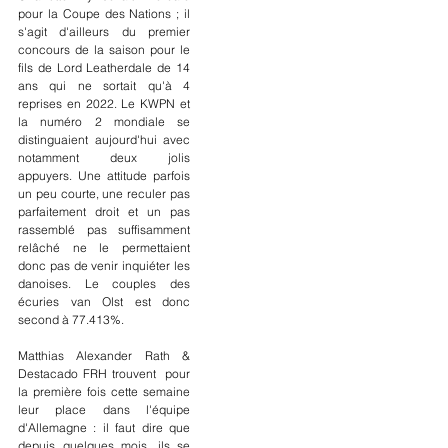
pour la Coupe des Nations ; il 
s'agit d'ailleurs du premier 
concours de la saison pour le 
fils de Lord Leatherdale de 14 
ans qui ne sortait qu'à 4 
reprises en 2022. Le KWPN et 
la numéro 2 mondiale se 
distinguaient aujourd'hui avec 
notamment deux jolis 
appuyers. Une attitude parfois 
un peu courte, une reculer pas 
parfaitement droit et un pas 
rassemblé pas suffisamment 
relâché ne le permettaient 
donc pas de venir inquiéter les 
danoises. Le couples des 
écuries van Olst est donc 
second à 77.413%.
Matthias Alexander Rath & 
Destacado FRH trouvent  pour 
la première fois cette semaine 
leur place dans l'équipe 
d'Allemagne : il faut dire que 
depuis quelques mois, ils se 