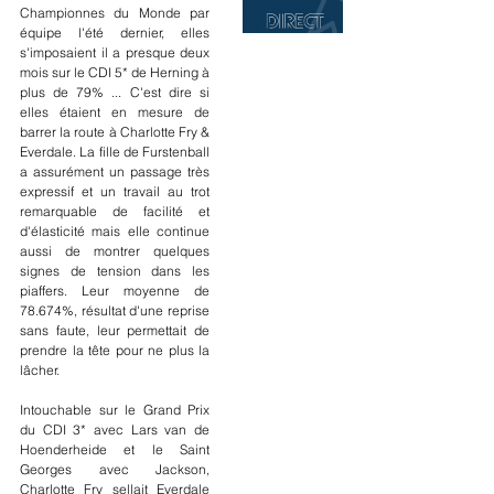
Championnes du Monde par 
équipe l'été dernier, elles 
s'imposaient il a presque deux 
mois sur le CDI 5* de Herning à 
plus de 79% ... C'est dire si 
elles étaient en mesure de 
barrer la route à Charlotte Fry & 
Everdale. La fille de Furstenball 
a assurément un passage très 
expressif et un travail au trot 
remarquable de facilité et 
d'élasticité mais elle continue 
aussi de montrer quelques 
signes de tension dans les 
piaffers. Leur moyenne de 
78.674%, résultat d'une reprise 
sans faute, leur permettait de 
prendre la tête pour ne plus la 
lâcher.
Intouchable sur le Grand Prix 
du CDI 3* avec Lars van de 
Hoenderheide et le Saint 
Georges avec Jackson, 
Charlotte Fry sellait Everdale 