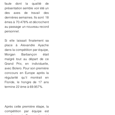
faute dont la qualité de 
présentation semble voir été un 
des axes de travail des 
dernières semaines. Ils sont  18 
èmes à 70.478% et décrochent 
au passage un nouveau record 
personnel.
Si elle laissait finalement sa 
place à Alexandre Ayache 
dans la compétition par équipe, 
Morgan Barbançon était 
malgré tout au départ de ce 
Grand Prix, en individuelle, 
avec Bolero. Pour son première 
concours en Europe après la 
régularité qu'il montrait en 
Floride, le hongre de 17 ans 
termine 22 ème à 69.957%.
Après cette première étape, la 
compétition par équipe est 