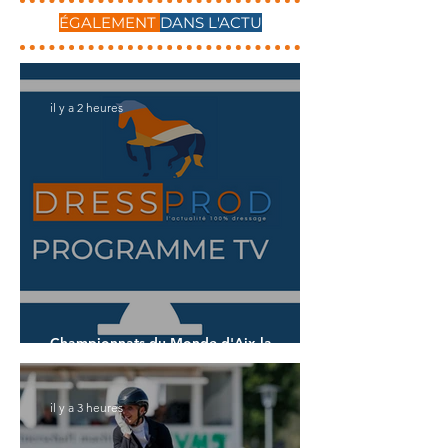
ÉGALEMENT
DANS L'ACTU
il y a 2 heures
Championnats du Monde d'Aix la
Chapelle : demandez le programme !
il y a 3 heures