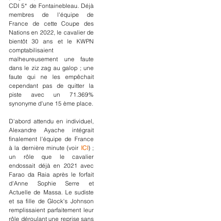
CDI 5* de Fontainebleau. Déjà 
membres de l'équipe de 
France de cette Coupe des 
Nations en 2022, le cavalier de 
bientôt 30 ans et le KWPN 
comptabilisaient 
malheureusement une faute 
dans le ziz zag au galop ; une 
faute qui ne les empêchait 
cependant pas de quitter la 
piste avec un 71.369% 
synonyme d'une 15 ème place.
D'abord attendu en individuel, 
Alexandre Ayache intégrait 
finalement l'équipe de France 
à la dernière minute (voir 
ICI
) ; 
un rôle que le cavalier 
endossait déjà en 2021 avec 
Farao da Raia après le forfait 
d'Anne Sophie Serre et 
Actuelle de Massa. Le sudiste 
et sa fille de Glock's Johnson 
remplissaient parfaitement leur 
rôle déroulant une reprise sans 