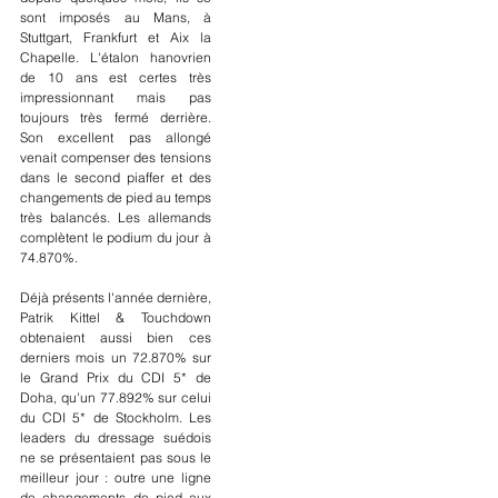
sont imposés au Mans, à 
Stuttgart, Frankfurt et Aix la 
Chapelle. L'étalon hanovrien 
de 10 ans est certes très 
impressionnant mais pas 
toujours très fermé derrière. 
Son excellent pas allongé 
venait compenser des tensions 
dans le second piaffer et des 
changements de pied au temps 
très balancés. Les allemands 
complètent le podium du jour à 
74.870%.
Déjà présents l'année dernière, 
Patrik Kittel & Touchdown 
obtenaient aussi bien ces 
derniers mois un 72.870% sur 
le Grand Prix du CDI 5* de 
Doha, qu'un 77.892% sur celui 
du CDI 5* de Stockholm. Les 
leaders du dressage suédois 
ne se présentaient pas sous le 
meilleur jour : outre une ligne 
de changements de pied aux 