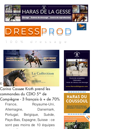
DRESS
P
R
O
D
ME
NU
100% dressage
6 mai 2023
Carina Cassøe Krüth prend les
commandes du CDIO 5* de
Compiègne - 3 français à + de 70%
France, Royaume-Uni, 
Allemagne, Danemark, 
Portugal, Belgique, Suède, 
Pays-Bas, Espagne, Suisse : ce 
sont pas moins de 10 équipes 