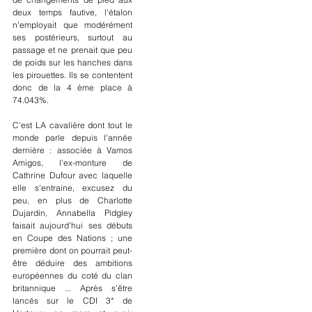
deux temps fautive, l'étalon 
n'employait que modérément 
ses postérieurs, surtout au 
passage et ne prenait que peu 
de poids sur les hanches dans 
les pirouettes. Ils se contentent 
donc de la 4 ème place à 
74.043%.
C'est LA cavalière dont tout le 
monde parle depuis l'année 
dernière : associée à Vamos 
Amigos, l'ex-monture de 
Cathrine Dufour avec laquelle 
elle s'entraine, excusez du 
peu, en plus de Charlotte 
Dujardin, Annabella Pidgley 
faisait aujourd'hui ses débuts 
en Coupe des Nations ; une 
première dont on pourrait peut-
être déduire des ambitions 
européennes du coté du clan 
britannique ... Après s'être 
lancés sur le CDI 3* de 