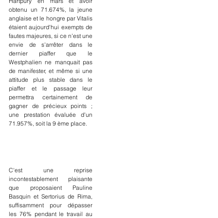
Hartpury en mars et avoir 
obtenu un 71.674%, la jeune 
anglaise et le hongre par Vitalis 
étaient aujourd'hui exempts de 
fautes majeures, si ce n'est une 
envie de s'arrêter dans le 
dernier piaffer que le 
Westphalien ne manquait pas 
de manifester, et même si une 
attitude plus stable dans le 
piaffer et le passage leur 
permettra certainement de 
gagner de précieux points ; 
une prestation évaluée d'un 
71.957%, soit la 9 ème place.
C'est une reprise 
incontestablement plaisante 
que proposaient Pauline 
Basquin et Sertorius de Rima, 
suffisamment pour dépasser 
les 76% pendant le travail au 