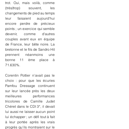
trot. Oui, mais voilà, comme 
(très/trop) souvent, les 
changements de pied au temps 
leur faisaient aujourd'hui 
encore perdre de précieux 
points ; un exercice qui semble 
devenir, comme d'autres 
couples avant eux en équipe 
de France, leur bête noire. La 
bretonne et le fils de Sandro Hit 
prennent néanmoins une 
bonne 11 ème place à 
71.630%.
Corentin Pottier n'avait pas le 
choix : pour que les écuries 
Pamfou Dressage continuent 
sur leur lancée près les deux 
meilleures performances 
tricolores de Camille Judet 
Chéret dans le CDI 3*, il devait 
lui aussi ne laisser aucun point 
lui échapper ; un défi tout à fait 
à leur portée après les vrais 
progrès qu'ils montraient sur le 