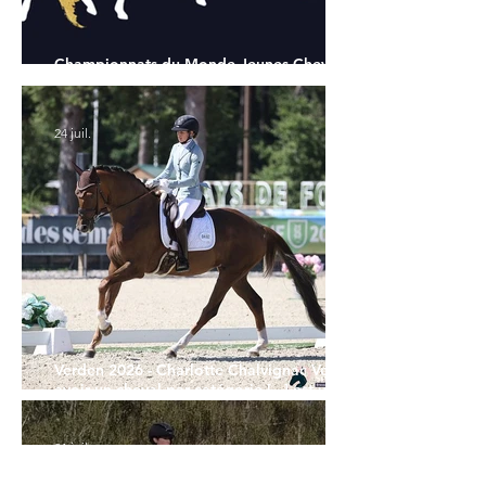
Championnats du Monde Jeunes Chevaux
: tous les partants
24 juil.
Verden 2026 - Charlotte Chalvignac Vesin :
avoir un cheval par catégorie [...] est une
belle fierté
21 juil.