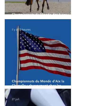
Championnats du Monde des 6 ans :
Faustino G prend les commandes
il y a 18 heures
Championnats du Monde d'Aix la
Chapelle : changement chez les
américains
27 juil.