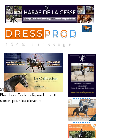
DRESS
P
R
O
D
ME
NU
100% dressage
21 févr. 2020
Blue Hors Zack indisponible cette
saison pour les éleveurs