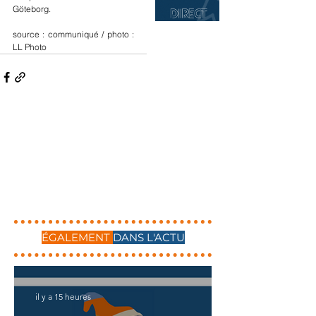
Göteborg.
source : communiqué / photo : 
LL Photo
ÉGALEMENT
DANS L'ACTU
il y a 15 heures