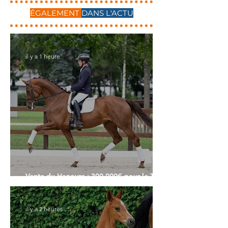
ÉGALEMENT
DANS L'ACTU
il y a 1 heure
Vente du Hanovre : 300.000€ pour le Top
Price
il y a 2 heures