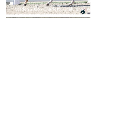
Verden 2026 - Charlotte Chalvignac Vesin :
avoir un cheval par catégorie [...] est une
belle fierté
21 juil.
Championnats du Monde Jeunes Chevaux
: la sélection française
11 juil.