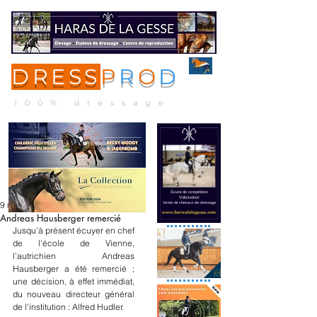
DRESS
P
R
O
D
ME
NU
100% dressage
9 mars 2023
Andreas Hausberger remercié
Jusqu'à présent écuyer en chef 
de l'école de Vienne, 
l’autrichien Andreas 
Hausberger a été remercié ; 
une décision, à effet immédiat, 
du nouveau directeur général 
de l'institution : Alfred Hudler.