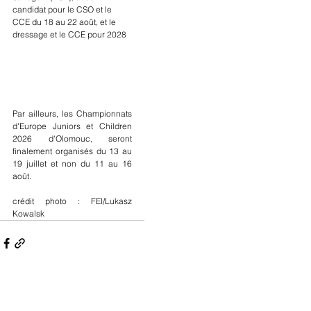
candidat pour le CSO et le 
CCE du 18 au 22 août, et le 
dressage et le CCE pour 2028
Par ailleurs, les Championnats 
d'Europe Juniors et Children 
2026 d'Olomouc, seront 
finalement organisés du 13 au 
19 juillet et non du 11 au 16 
août.
crédit photo : FEI/Lukasz 
Kowalsk