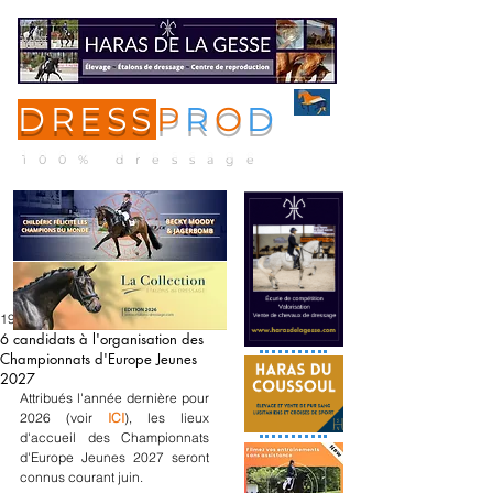
DRESS
P
R
O
D
ME
NU
100% dressage
19 mai 2025
6 candidats à l'organisation des
Championnats d'Europe Jeunes
2027
Attribués l'année dernière pour 
2026 (voir 
ICI
), les lieux 
d'accueil des Championnats 
d'Europe Jeunes 2027 seront 
connus courant juin.