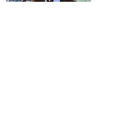
Verden 2026 - Charlotte Chalvignac Vesin :
avoir un cheval par catégorie [...] est une
belle fierté
21 juil.
Championnats du Monde Jeunes Chevaux