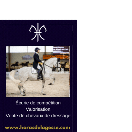
uctions
Watch live