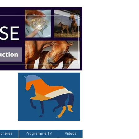
nchères
Programme TV
Vidéos