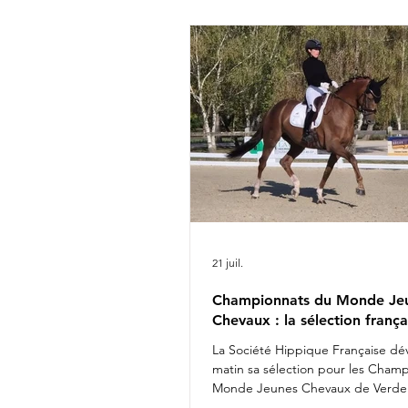
Rima Bertrand Liegard & Ginge
Roussel & Bel Amour Jean Mo
commentait : " Nous sommes 
présenter une é
21 juil.
Championnats du Monde Je
Chevaux : la sélection frança
La Société Hippique Française dév
matin sa sélection pour les Cham
Monde Jeunes Chevaux de Verden
Fashion Breaker Majishan & Charl