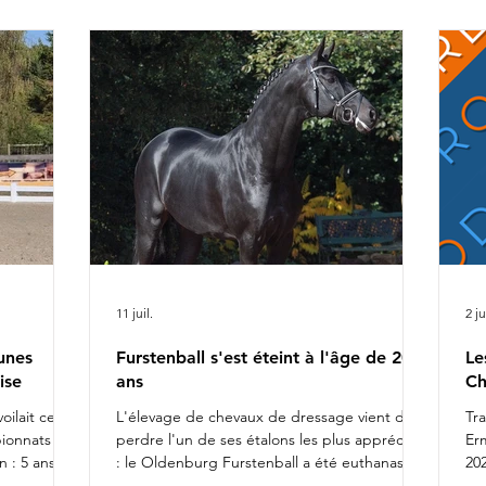
ca
r Alizée
Ch
rel
da
fiers de
l'
11 juil.
2 ju
unes
Furstenball s'est éteint à l'âge de 20
Le
ise
ans
Ch
oilait ce
L'élevage de chevaux de dressage vient de
Tr
pionnats du
perdre l'un de ses étalons les plus appréciés
Er
 : 5 ans
: le Oldenburg Furstenball a été euthanasié
202
otte
le 10 juillet 2026, à l'âge de 20 ans, après la
Da