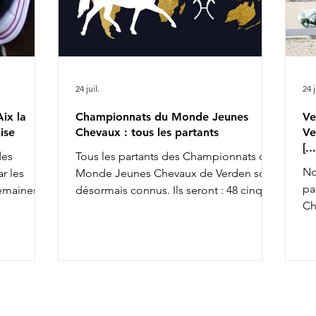
24 juil.
24 j
ix la
Championnats du Monde Jeunes
Ve
ise
Chevaux : tous les partants
Ve
[.
des
Tous les partants des Championnats du
No
r les
Monde Jeunes Chevaux de Verden sont
pa
semaines,
désormais connus. Ils seront : 48 cinq
Ch
achèvant ce
ans, 45 six ans et 43 sept ans : 5 ans 6 ans
av
la FFE
7 ans
To
osition
co
so
x la
an
& Ruling
av
rius de