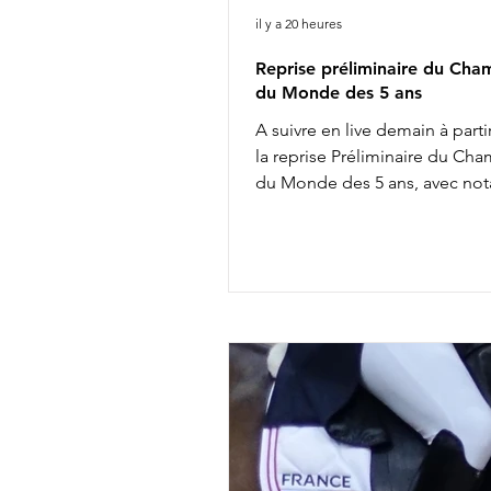
il y a 20 heures
Reprise préliminaire du Cha
du Monde des 5 ans
A suivre en live demain à parti
la reprise Préliminaire du Ch
du Monde des 5 ans, avec no
10h12 : Justine Ludot & Le Noi
Charlotte Chalvignac Vesin & 
Breaker