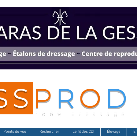
SS
P
R
O
D
100% dressage
Points de vue
Rechercher
Le fil des CDI
Élevage
E