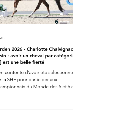
uil.
rden 2026 - Charlotte Chalvignac
sin : avoir un cheval par catégorie
..] est une belle fierté
n contente d'avoir été sélectionnée
r la SHF pour participer aux
ampionnats du Monde des 5 et 6 ans
ec Fashion Breaker Majishan et Furstin
to LH, Charlotte Chalvignac Vesin fait
up triple … puisqu'elle a aussi gagné
n ticket pour l’événement chez les 7
s en étant sélectionnée par la FFE
ec son Secret Life Majishan. C'est le