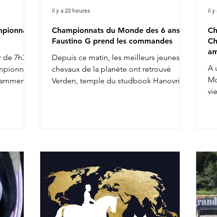
il y a 22 heures
il 
mpionnat
Championnats du Monde des 6 ans :
Ch
Faustino G prend les commandes
Ch
am
r de 7h30 :
Depuis ce matin, les meilleurs jeunes
A 
ampionnat
chevaux de la planète ont retrouvé
Mo
tamment :
Verden, temple du studbook Hanovrien,
vi
r 12h13 :
pour leurs Championnats du Monde de
ch
Fashion
leurs catégories. Ils étaient donc 45 à
l'
s'avancer devant Monique Peutz Vegter,
Jo
Kurt Christensen, William Warren et Juan
po
Carlos Campos Escribano. Une fois n'est
sa
pas coutume, un cheval danois qui
re
caracole en tête d'un Championnat du
de
Monde n'est pas propriété d'Andreas
We
Helgstrand. Pour autant, l'affixe "G"
Co
n'est pas étranger à l'évène
Pr