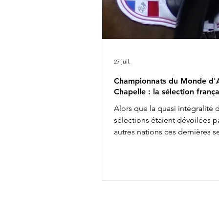
27 juil.
Championnats du Monde d'A
Chapelle : la sélection frança
Alors que la quasi intégralité 
sélections étaient dévoilées pa
autres nations ces dernières 
les engagements définitifs s'
soir à minuit auprès de la FEI, 
annonçait aujourd'hui la comp
de l'équipe de France des
Championnats du Monde d'Ai
Chapelle : Alexandre Ayache 
Olivia Pauline Basquin & Serto