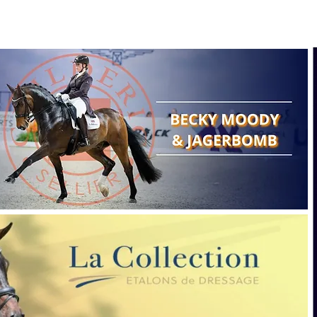
Search
Show reports
Breeding
A
Points of view