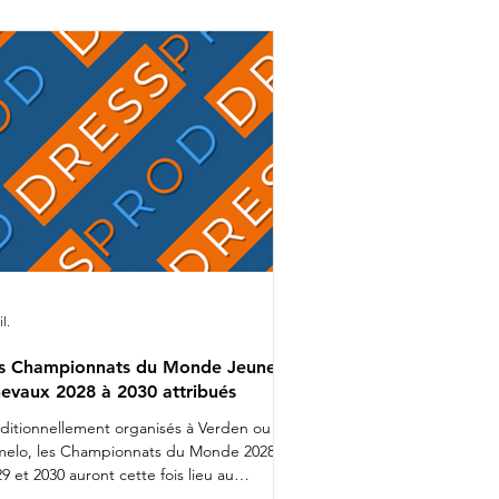
mion bien rempli que Charlotte
alvignac et Jean Vesin prendront
ns quelques jours la route de
Allemagne avec 1 cheval par catégo
il.
s Championnats du Monde Jeunes
evaux 2028 à 2030 attribués
aditionnellement organisés à Verden ou
melo, les Championnats du Monde 2028,
9 et 2030 auront cette fois lieu au
nemark. Lors d'une réunion organisée ces