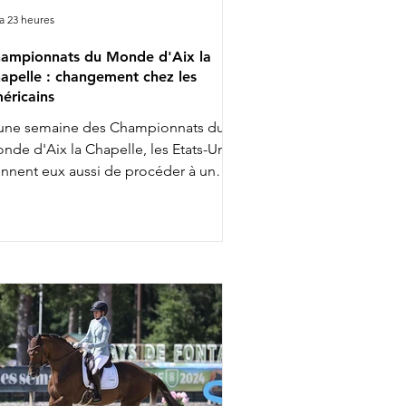
y a 23 heures
ampionnats du Monde d'Aix la
apelle : changement chez les
éricains
une semaine des Championnats du
nde d'Aix la Chapelle, les Etats-Unis
ennent eux aussi de procéder à un
angement dans la composition de
équipe qui défendra ses couleurs : exit
rdan Laplaca & Gold Play. Sélectionné
ur la première grande échéance de
 carrière, Jordan Laplaca, 38 ans,
stera finalement sur le bord de la piste
s Mondiaux. Vainqueur du CDI 3* de
llington en février, du Spécial de la
upe des Nations en mars, du Grand
ix d'Ocala en avril et