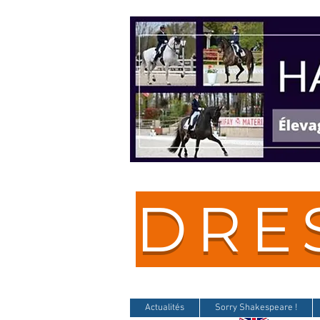
DRE
Actualités
Sorry Shakespeare !