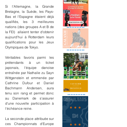
Si l'Allemagne, la Grande 
Bretagne, la Suède, les Pays-
Bas et l'Espagne étaient déjà 
qualifiés, les 3 meilleures 
nations (des groupes A et B de 
la FEI)  allaient tenter d'obtenir 
aujourd'hui à Rotterdam leurs 
qualifications pour les Jeux 
Olympiques de Tokyo.
Véritables favoris parmi les 
prétendants à un ticket 
japonais, l'équipe danoise 
entraînée par Nathalie zu Sayn 
Wittgenstein et emmenée par 
Cathrine Dufour et Daniel 
Bachmann Andersen, aura 
tenu son rang et permet donc 
au Danemark de s'assurer 
d'une nouvelle participation à 
l'échéance reine.
La seconde place attribuée sur 
ces Championnats d'Europe 