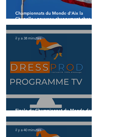
Championnats du Monde d'Aix la
Chapelle : nouveau changement chez les
américains
il y a 38 minutes
Finale du Championnat du Monde des 5
ans
il y a 40 minutes