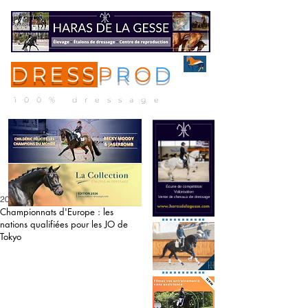
DRESS
P
R
O
D
ME
NU
100% dressage
20 août 2019
Championnats d'Europe : les
nations qualifiées pour les JO de
Tokyo