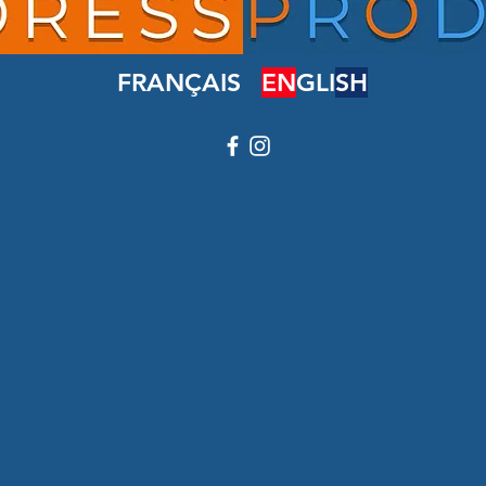
FRANÇAIS
EN
GLI
SH